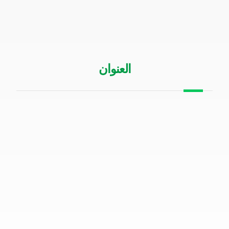
الدعم الفنى
سياسة الخصوصية
العنوان
الرياض حي السلمانية طريق الملك عبدالعزيز
00966505200642
info@sigtels.com