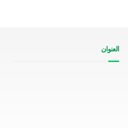
العنوان
الرياض حي السلمانية طريق الملك
عبدالعزيز
00966505200642
info@sigtels.com
0114466628