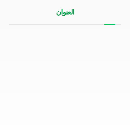
العنوان
الرياض حي السلمانية طريق الملك عبدالعزيز
00966505200642
info@sigtels.com
0114466628